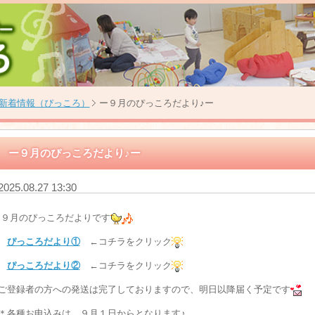
新着情報（ぴっころ）
ー９月のぴっころだより♪ー
ー９月のぴっころだより♪ー
2025.08.27 13:30
９月のぴっころだよりです
ぴっころだより①
←コチラをクリック
ぴっころだより②
←コチラをクリック
ご登録者の方への発送は完了しておりますので、明日以降届く予定です
＊各種お申込みは、９月１日からとなります♪